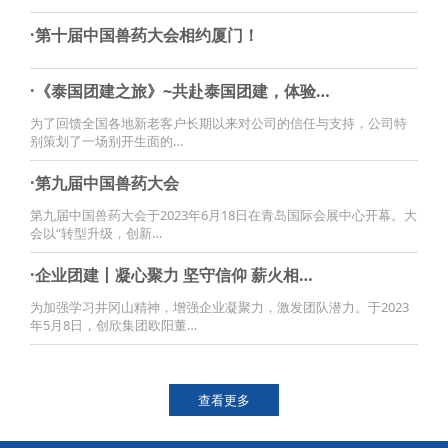
·第十届中国兽药大会相约厦门！
·《泰国团建之旅》~共赴泰国团建，体验…
为了回馈全国各地新老客户长期以来对公司的信任与支持，公司特
别策划了一场别开生面的…
·第九届中国兽药大会
第九届中国兽药大会于2023年6月18日在青岛国际会展中心开幕。大
会以“转型升级，创新…
·企业团建丨凝心聚力 坚守信仰 薪火相…
为加强学习井冈山精神，增强企业凝聚力，激发团队潜力。于2023
年5月8日，创欣集团欧阳董…
查看更多