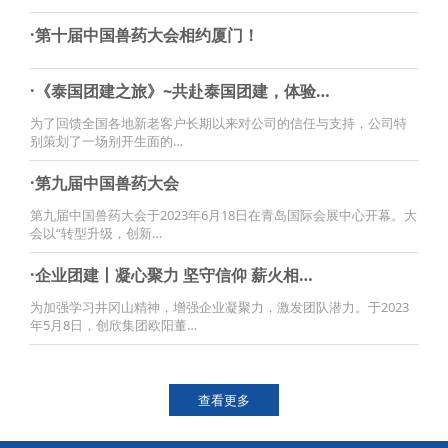
·第十届中国兽药大会相约厦门！
·《泰国团建之旅》~共赴泰国团建，体验…
为了回馈全国各地新老客户长期以来对公司的信任与支持，公司特
别策划了一场别开生面的…
·第九届中国兽药大会
第九届中国兽药大会于2023年6月18日在青岛国际会展中心开幕。大
会以“转型升级，创新…
·企业团建丨凝心聚力 坚守信仰 薪火相…
为加强学习井冈山精神，增强企业凝聚力，激发团队潜力。于2023
年5月8日，创欣集团欧阳董…
查看更多