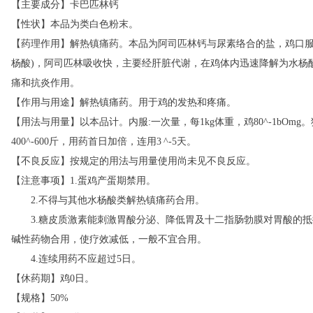
【主要成分】卡巴匹林钙
【性状】本品为类白色粉末。
【药理作用】解热镇痛药。本品为阿司匹林钙与尿素络合的盐，鸡口服
杨酸)，阿司匹林吸收快，主要经肝脏代谢，在鸡体内迅速降解为水杨
痛和抗炎作用。
【作用与用途】解热镇痛药。用于鸡的发热和疼痛。
【用法与用量】以本品计。内服:一次量，每1kg体重，鸡80^-1bOmg。猪、
400^-600斤，用药首日加倍，连用3 ^-5天。
【不良反应】按规定的用法与用量使用尚未见不良反应。
【
注意事项】
1.蛋鸡产蛋期禁用。
2.不得与其他水杨酸类解热镇痛药合用。
3.糖皮质激素能刺激胃酸分泌、降低胃及十二指肠勃膜对胃酸的抵
碱性药物合用，使疗效减低，一般不宜合用。
4.连续用药不应超过5日。
【休药期】鸡0日。
【规格】50%