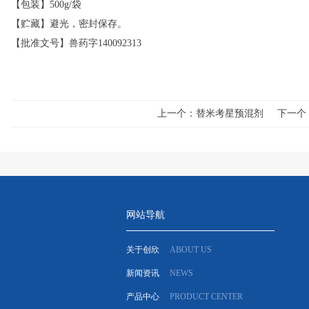
【包装】500g/袋
【贮藏】避光，密封保存。
【
批准文号
】
兽药字140092313
上一个：
替米考星预混剂
下一个
网站导航
关于创欣
ABOUT US
新闻资讯
NEWS
产品中心
PRODUCT CENTER