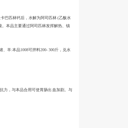
卡巴匹林钙后，水解为阿司匹林 (乙酞水
酸。本品主要通过阿司匹林发挥解热、镇
羊:本品1008可拌料200- 300斤，兑水
抗力，与本品合用可使胃肠出 血加剧。与