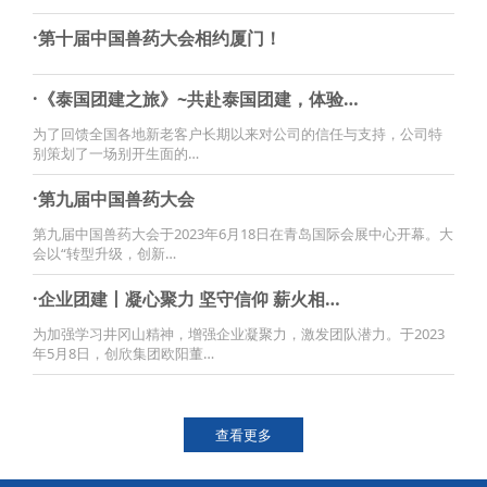
·第十届中国兽药大会相约厦门！
·《泰国团建之旅》~共赴泰国团建，体验…
为了回馈全国各地新老客户长期以来对公司的信任与支持，公司特
别策划了一场别开生面的…
·第九届中国兽药大会
第九届中国兽药大会于2023年6月18日在青岛国际会展中心开幕。大
会以“转型升级，创新…
·企业团建丨凝心聚力 坚守信仰 薪火相…
为加强学习井冈山精神，增强企业凝聚力，激发团队潜力。于2023
年5月8日，创欣集团欧阳董…
查看更多